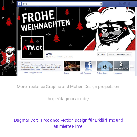
More freelance Graphic and Motion Design projects on:
http://dagmarvoit.de/
Dagmar Voit - Freelance Motion Design für Erklärfilme und
animierte Filme.