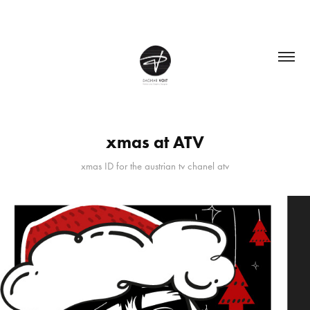
xmas at ATV
xmas ID for the austrian tv chanel atv